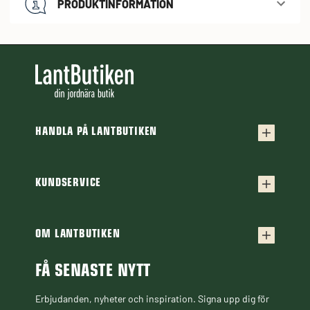
PRODUKTINFORMATION
HANDLA PÅ LANTBUTIKEN
Köpvillkor
Frakt & leverans
KUNDSERVICE
Kontakta oss
Retur & reklamation
Frågor & svar
OM LANTBUTIKEN
Finansiering
Om Lantbutiken
Cookiepolicy
Guider & Artiklar
FÅ SENASTE NYTT
Personuppgiftspolicy
Black Week
Erbjudanden, nyheter och inspiration. Signa upp dig för