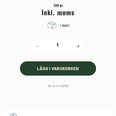
124 kr
Inkl. moms
I lager
-
+
LÄGG I VARUKORGEN
Art. nr 47-29758