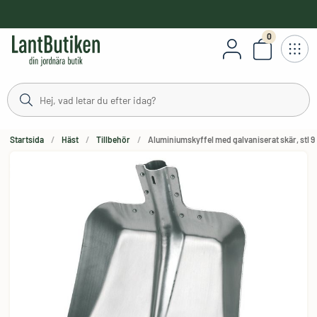
håll
0
Antal varor
Startsida
Häst
Tillbehör
Aluminiumskyffel med galvaniserat skär, stl 9