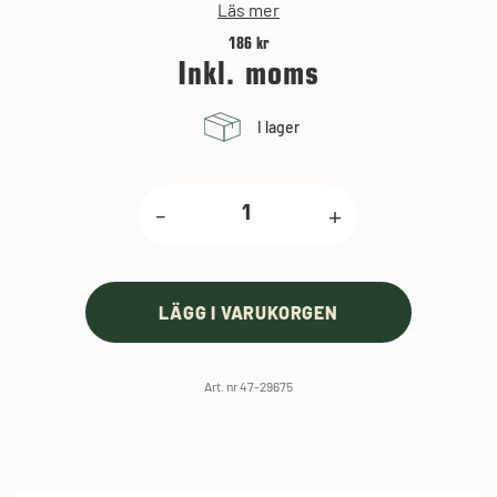
Läs mer
186 kr
Inkl. moms
I lager
-
+
LÄGG I VARUKORGEN
Art. nr 47-29675