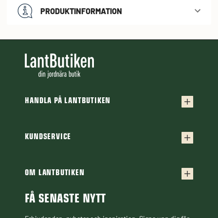
PRODUKTINFORMATION
HANDLA PÅ LANTBUTIKEN
Köpvillkor
Frakt & leverans
KUNDSERVICE
Kontakta oss
Retur & reklamation
Frågor & svar
OM LANTBUTIKEN
Finansiering
Om Lantbutiken
Cookiepolicy
Guider & Artiklar
FÅ SENASTE NYTT
Personuppgiftspolicy
Black Week