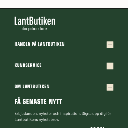
HANDLA PÅ LANTBUTIKEN
Köpvillkor
Frakt & leverans
KUNDSERVICE
Kontakta oss
Retur & reklamation
Frågor & svar
OM LANTBUTIKEN
Finansiering
Om Lantbutiken
Cookiepolicy
Guider & Artiklar
FÅ SENASTE NYTT
Personuppgiftspolicy
Black Week
Erbjudanden, nyheter och inspiration. Signa upp dig för
Lantbutikens nyhetsbrev.