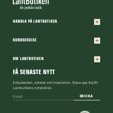
HANDLA PÅ LANTBUTIKEN
Köpvillkor
Frakt & leverans
KUNDSERVICE
Kontakta oss
Retur & reklamation
Frågor & svar
OM LANTBUTIKEN
Finansiering
Om Lantbutiken
Cookiepolicy
Guider & Artiklar
FÅ SENASTE NYTT
Personuppgiftspolicy
Black Week
Erbjudanden, nyheter och inspiration. Signa upp dig för
Lantbutikens nyhetsbrev.
SKICKA