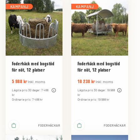
KAMPANJ
KAMPANJ
Foderhäck med bogstöd
Foderhäck med bogstöd
för nöt, 12 platser
för nöt, 12 platser
Inkl. moms
Inkl. moms
5 988 kr
18 238 kr
Lägsta pris 30 dagar: 7 488
Lägsta pris 30 dagar: 19 988
kr
kr
Ordinarie pris: 7 488 kr
Ordinarie pris: 19 988 kr
FODERHÄCKAR
FODERHÄCKAR