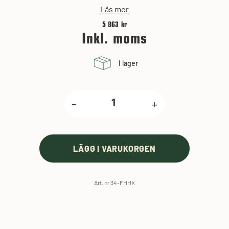
Läs mer
5 863 kr
Inkl. moms
I lager
-
+
LÄGG I VARUKORGEN
Art. nr 34-FHHX